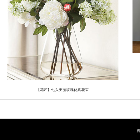
【花艺】七头美丽玫瑰仿真花束
曹